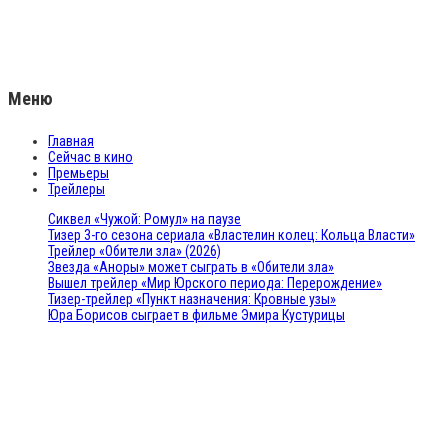
Меню
Главная
Сейчас в кино
Премьеры
Трейлеры
Сиквел «Чужой: Ромул» на паузе
Тизер 3-го сезона сериала «Властелин колец: Кольца Власти»
Трейлер «Обители зла» (2026)
Звезда «Аноры» может сыграть в «Обители зла»
Вышел трейлер «Мир Юрского периода: Перерождение»
Тизер-трейлер «Пункт назначения: Кровные узы»
Юра Борисов сыграет в фильме Эмира Кустурицы