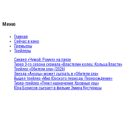
Меню
Главная
Сейчас в кино
Премьеры
Трейлеры
Сиквел «Чужой: Ромул» на паузе
Тизер 3-го сезона сериала «Властелин колец: Кольца Власти»
Трейлер «Обители зла» (2026)
Звезда «Аноры» может сыграть в «Обители зла»
Вышел трейлер «Мир Юрского периода: Перерождение»
Тизер-трейлер «Пункт назначения: Кровные узы»
Юра Борисов сыграет в фильме Эмира Кустурицы