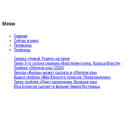
Меню
Главная
Сейчас в кино
Премьеры
Трейлеры
Сиквел «Чужой: Ромул» на паузе
Тизер 3-го сезона сериала «Властелин колец: Кольца Власти»
Трейлер «Обители зла» (2026)
Звезда «Аноры» может сыграть в «Обители зла»
Вышел трейлер «Мир Юрского периода: Перерождение»
Тизер-трейлер «Пункт назначения: Кровные узы»
Юра Борисов сыграет в фильме Эмира Кустурицы