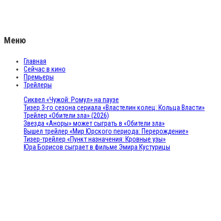
Меню
Главная
Сейчас в кино
Премьеры
Трейлеры
Сиквел «Чужой: Ромул» на паузе
Тизер 3-го сезона сериала «Властелин колец: Кольца Власти»
Трейлер «Обители зла» (2026)
Звезда «Аноры» может сыграть в «Обители зла»
Вышел трейлер «Мир Юрского периода: Перерождение»
Тизер-трейлер «Пункт назначения: Кровные узы»
Юра Борисов сыграет в фильме Эмира Кустурицы