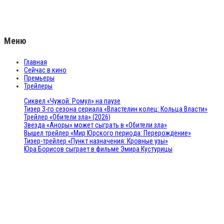
Меню
Главная
Сейчас в кино
Премьеры
Трейлеры
Сиквел «Чужой: Ромул» на паузе
Тизер 3-го сезона сериала «Властелин колец: Кольца Власти»
Трейлер «Обители зла» (2026)
Звезда «Аноры» может сыграть в «Обители зла»
Вышел трейлер «Мир Юрского периода: Перерождение»
Тизер-трейлер «Пункт назначения: Кровные узы»
Юра Борисов сыграет в фильме Эмира Кустурицы