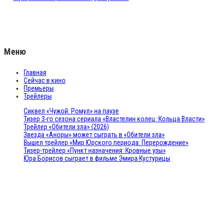
Меню
Главная
Сейчас в кино
Премьеры
Трейлеры
Сиквел «Чужой: Ромул» на паузе
Тизер 3-го сезона сериала «Властелин колец: Кольца Власти»
Трейлер «Обители зла» (2026)
Звезда «Аноры» может сыграть в «Обители зла»
Вышел трейлер «Мир Юрского периода: Перерождение»
Тизер-трейлер «Пункт назначения: Кровные узы»
Юра Борисов сыграет в фильме Эмира Кустурицы