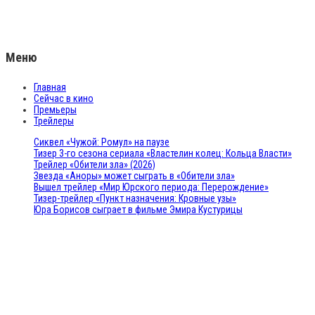
Меню
Главная
Сейчас в кино
Премьеры
Трейлеры
Сиквел «Чужой: Ромул» на паузе
Тизер 3-го сезона сериала «Властелин колец: Кольца Власти»
Трейлер «Обители зла» (2026)
Звезда «Аноры» может сыграть в «Обители зла»
Вышел трейлер «Мир Юрского периода: Перерождение»
Тизер-трейлер «Пункт назначения: Кровные узы»
Юра Борисов сыграет в фильме Эмира Кустурицы