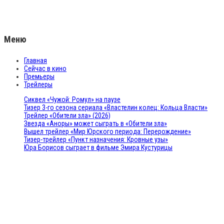
Меню
Главная
Сейчас в кино
Премьеры
Трейлеры
Сиквел «Чужой: Ромул» на паузе
Тизер 3-го сезона сериала «Властелин колец: Кольца Власти»
Трейлер «Обители зла» (2026)
Звезда «Аноры» может сыграть в «Обители зла»
Вышел трейлер «Мир Юрского периода: Перерождение»
Тизер-трейлер «Пункт назначения: Кровные узы»
Юра Борисов сыграет в фильме Эмира Кустурицы