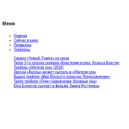
Меню
Главная
Сейчас в кино
Премьеры
Трейлеры
Сиквел «Чужой: Ромул» на паузе
Тизер 3-го сезона сериала «Властелин колец: Кольца Власти»
Трейлер «Обители зла» (2026)
Звезда «Аноры» может сыграть в «Обители зла»
Вышел трейлер «Мир Юрского периода: Перерождение»
Тизер-трейлер «Пункт назначения: Кровные узы»
Юра Борисов сыграет в фильме Эмира Кустурицы