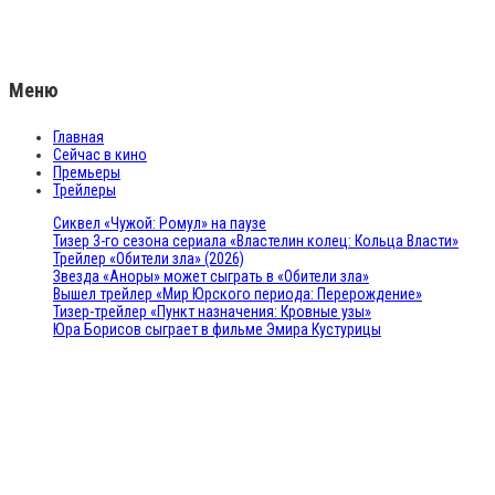
Меню
Главная
Сейчас в кино
Премьеры
Трейлеры
Сиквел «Чужой: Ромул» на паузе
Тизер 3-го сезона сериала «Властелин колец: Кольца Власти»
Трейлер «Обители зла» (2026)
Звезда «Аноры» может сыграть в «Обители зла»
Вышел трейлер «Мир Юрского периода: Перерождение»
Тизер-трейлер «Пункт назначения: Кровные узы»
Юра Борисов сыграет в фильме Эмира Кустурицы