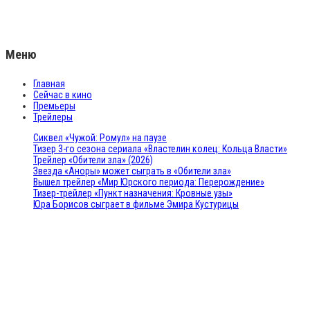
Меню
Главная
Сейчас в кино
Премьеры
Трейлеры
Сиквел «Чужой: Ромул» на паузе
Тизер 3-го сезона сериала «Властелин колец: Кольца Власти»
Трейлер «Обители зла» (2026)
Звезда «Аноры» может сыграть в «Обители зла»
Вышел трейлер «Мир Юрского периода: Перерождение»
Тизер-трейлер «Пункт назначения: Кровные узы»
Юра Борисов сыграет в фильме Эмира Кустурицы