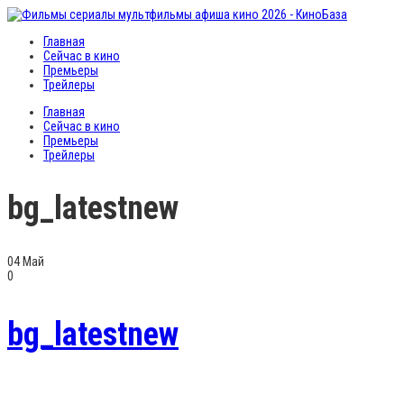
Главная
Сейчас в кино
Премьеры
Трейлеры
Главная
Сейчас в кино
Премьеры
Трейлеры
bg_latestnew
04
Май
0
bg_latestnew