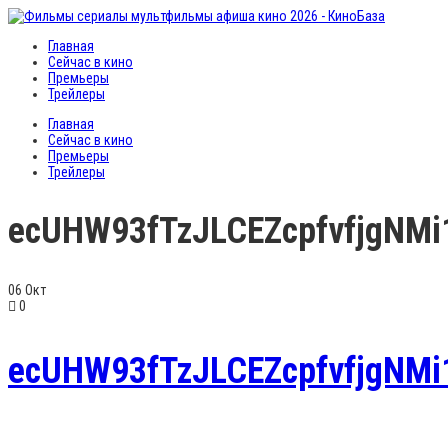
Главная
Сейчас в кино
Премьеры
Трейлеры
Главная
Сейчас в кино
Премьеры
Трейлеры
ecUHW93fTzJLCEZcpfvfjgNMi
06
Окт
0
ecUHW93fTzJLCEZcpfvfjgNMi