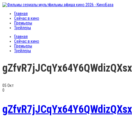
Главная
Сейчас в кино
Премьеры
Трейлеры
Главная
Сейчас в кино
Премьеры
Трейлеры
gZfvR7jJCqYx64Y6QWdizQXsx
05
Окт
0
gZfvR7jJCqYx64Y6QWdizQXsx