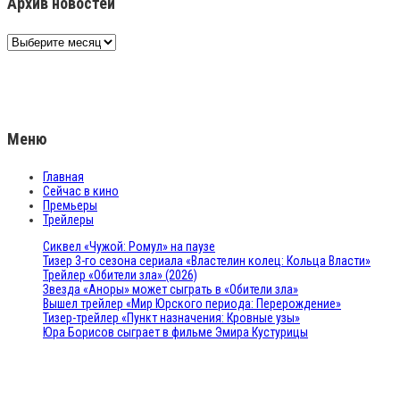
Архив новостей
Архив
новостей
Меню
Главная
Сейчас в кино
Премьеры
Трейлеры
Сиквел «Чужой: Ромул» на паузе
Тизер 3-го сезона сериала «Властелин колец: Кольца Власти»
Трейлер «Обители зла» (2026)
Звезда «Аноры» может сыграть в «Обители зла»
Вышел трейлер «Мир Юрского периода: Перерождение»
Тизер-трейлер «Пункт назначения: Кровные узы»
Юра Борисов сыграет в фильме Эмира Кустурицы