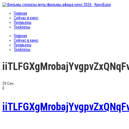
Главная
Сейчас в кино
Премьеры
Трейлеры
Главная
Сейчас в кино
Премьеры
Трейлеры
iiTLFGXgMrobajYvgpvZxQNqF
29
Сен
0
iiTLFGXgMrobajYvgpvZxQNqF