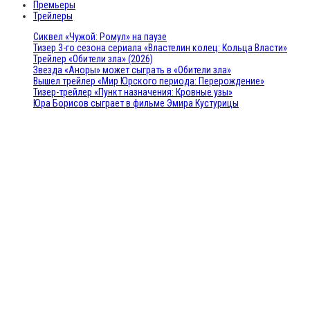
Премьеры
Трейлеры
Сиквел «Чужой: Ромул» на паузе
Тизер 3-го сезона сериала «Властелин колец: Кольца Власти»
Трейлер «Обители зла» (2026)
Звезда «Аноры» может сыграть в «Обители зла»
Вышел трейлер «Мир Юрского периода: Перерождение»
Тизер-трейлер «Пункт назначения: Кровные узы»
Юра Борисов сыграет в фильме Эмира Кустурицы