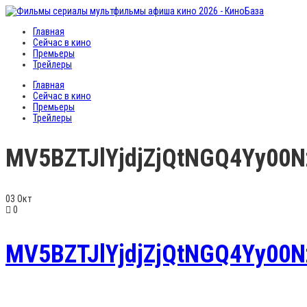
Главная
Сейчас в кино
Премьеры
Трейлеры
Главная
Сейчас в кино
Премьеры
Трейлеры
MV5BZTJlYjdjZjQtNGQ4Yy00N
03
Окт
0
MV5BZTJlYjdjZjQtNGQ4Yy00N