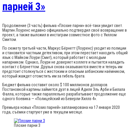
парней 3»
Продолжение (3 часть) фильма «Плохие парни» всё-таки увидит свет.
Мартин Лоуренс недавно официально подтвердил своё возвращение в
проект, а также выложил в инстаграм совместное фото с Уиллом
Смитом.
По сюжету третьей части, Маркус Бёрнетт (Лоуренс) уходит из полиции
и становится частным детективом, при этом перестает находить общий
язык с Майком Лоури (Смит), который работает с молодым
напарником. Однако, Лоури не доверяет коллеге и пытается наладить
контакт с Бёрнеттом. Друзья снова оказываются вместе и теперь им
предстоит столкнуться с жестоким и опасным албанским наёмником,
который жаждет отомстить им за гибель брата.
Бюджет фильма составит около $ 100 миллионов долларов.
Постановкой картины займется дуэт в лицей Адиля Эль Арби и Билала
Фалла, которые также параллельно разрабатывают продолжение еще
одного боевика — «Полицейский из Беверли-Хиллз 4».
Премьера новых «Плохих парней» запланирована на 17 января 2020
года, съёмки стартуют уже в текущем месяце.
Плохие парни 3