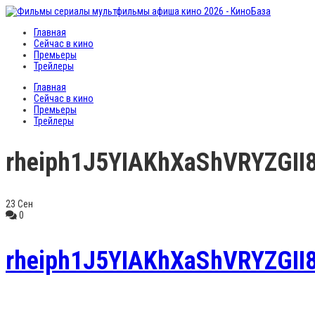
Главная
Сейчас в кино
Премьеры
Трейлеры
Главная
Сейчас в кино
Премьеры
Трейлеры
rheiph1J5YIAKhXaShVRYZGII
23
Сен
0
rheiph1J5YIAKhXaShVRYZGII