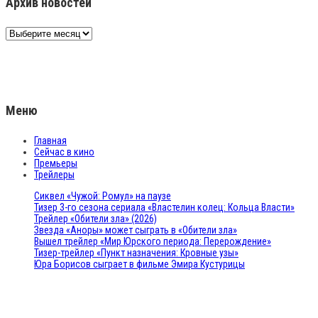
Архив новостей
Архив
новостей
Меню
Главная
Сейчас в кино
Премьеры
Трейлеры
Сиквел «Чужой: Ромул» на паузе
Тизер 3-го сезона сериала «Властелин колец: Кольца Власти»
Трейлер «Обители зла» (2026)
Звезда «Аноры» может сыграть в «Обители зла»
Вышел трейлер «Мир Юрского периода: Перерождение»
Тизер-трейлер «Пункт назначения: Кровные узы»
Юра Борисов сыграет в фильме Эмира Кустурицы