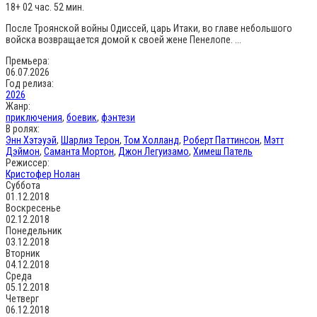
18+
02 час. 52 мин.
После Троянской войны Одиссей, царь Итаки, во главе небольшого
войска возвращается домой к своей жене Пенелопе. ...
Премьера:
06.07.2026
Год релиза:
2026
Жанр:
приключения
,
боевик
,
фэнтези
В ролях:
Энн Хэтэуэй
,
Шарлиз Терон
,
Том Холланд
,
Роберт Паттинсон
,
Мэтт
Дэймон
,
Саманта Мортон
,
Джон Легуизамо
,
Химеш Патель
Режиссер:
Кристофер Нолан
Суббота
01.12.2018
Воскресенье
02.12.2018
Понедельник
03.12.2018
Вторник
04.12.2018
Среда
05.12.2018
Четверг
06.12.2018