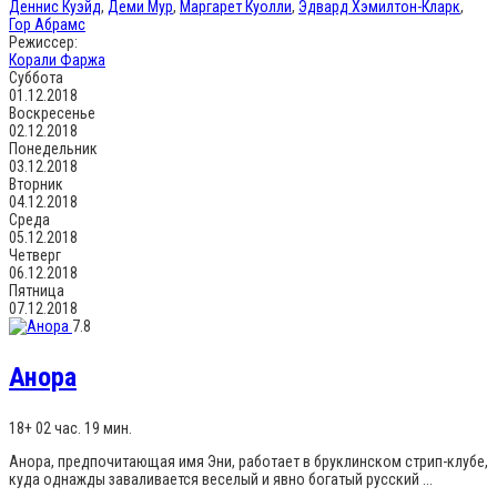
Деннис Куэйд
,
Деми Мур
,
Маргарет Куолли
,
Эдвард Хэмилтон-Кларк
,
Гор Абрамс
Режиссер:
Корали Фаржа
Суббота
01.12.2018
Воскресенье
02.12.2018
Понедельник
03.12.2018
Вторник
04.12.2018
Среда
05.12.2018
Четверг
06.12.2018
Пятница
07.12.2018
7.8
Анора
18+
02 час. 19 мин.
Анора, предпочитающая имя Эни, работает в бруклинском стрип-клубе,
куда однажды заваливается веселый и явно богатый русский ...