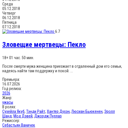
Среда
05.12.2018
Четверг
06.12.2018
Пятница
07.12.2018
6.7
Зловещие мертвецы: Пекло
18+
01 час. 50 мин.
После смерти мужа женщина приезжает в отдаленный дом его семьи,
надеясь найти там поддержку и покой. ...
Премьера:
16.07.2026
Год релиза:
2026
Жанр:
ужасы
В ролях:
Сухейла Якуб
,
Тэнди Райт
,
Хантер Духэн
,
Люсиан Бьюкенен
,
Эролл
Шанд
,
Мод Дэвей
,
Джордж Пуллар
Режиссер:
Себастьян Ваничек