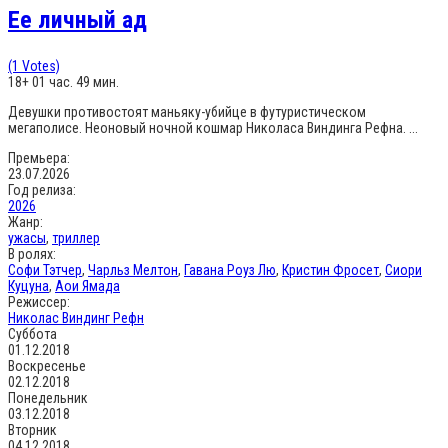
Ее личный ад
(1 Votes)
18+
01 час. 49 мин.
Девушки противостоят маньяку-убийце в футуристическом
мегаполисе. Неоновый ночной кошмар Николаса Виндинга Рефна. ...
Премьера:
23.07.2026
Год релиза:
2026
Жанр:
ужасы
,
триллер
В ролях:
Софи Тэтчер
,
Чарльз Мелтон
,
Гавана Роуз Лю
,
Кристин Фросет
,
Сиори
Куцуна
,
Аои Ямада
Режиссер:
Николас Виндинг Рефн
Суббота
01.12.2018
Воскресенье
02.12.2018
Понедельник
03.12.2018
Вторник
04.12.2018