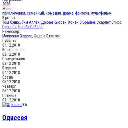
2026
Жанр:
приключения
,
семейный
,
комедия
,
драма
,
фэнтези
,
мультфильм
В ролях:
Том Хэнкс
,
Тим Аллен
,
Джоан Кьюсак
,
Конан О’Брайен
,
Скарлет Спирс
,
Грета Ли
,
Шелби Рабара
Режиссер:
Маккенна Харрис
,
Эндрю Стэнтон
Суббота
01.12.2018
Воскресенье
02.12.2018
Понедельник
03.12.2018
Вторник
04.12.2018
Среда
05.12.2018
Четверг
06.12.2018
Пятница
07.12.2018
8.5
Одиссея