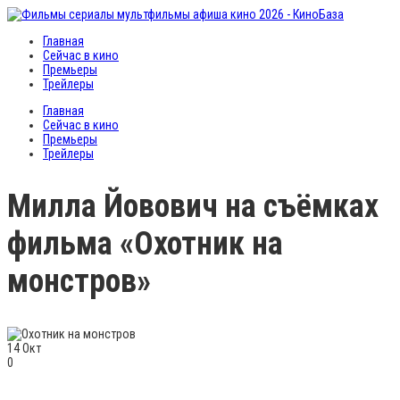
Главная
Сейчас в кино
Премьеры
Трейлеры
Главная
Сейчас в кино
Премьеры
Трейлеры
Милла Йовович на съёмках
фильма «Охотник на
монстров»
14
Окт
0