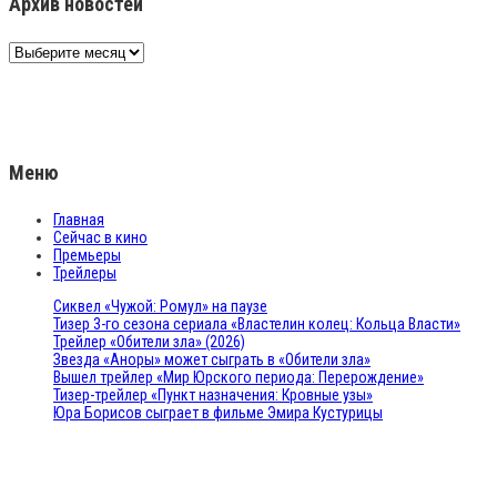
Архив новостей
Архив
новостей
Меню
Главная
Сейчас в кино
Премьеры
Трейлеры
Сиквел «Чужой: Ромул» на паузе
Тизер 3-го сезона сериала «Властелин колец: Кольца Власти»
Трейлер «Обители зла» (2026)
Звезда «Аноры» может сыграть в «Обители зла»
Вышел трейлер «Мир Юрского периода: Перерождение»
Тизер-трейлер «Пункт назначения: Кровные узы»
Юра Борисов сыграет в фильме Эмира Кустурицы