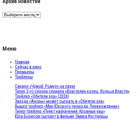
Архив новостей
Архив
новостей
Меню
Главная
Сейчас в кино
Премьеры
Трейлеры
Сиквел «Чужой: Ромул» на паузе
Тизер 3-го сезона сериала «Властелин колец: Кольца Власти»
Трейлер «Обители зла» (2026)
Звезда «Аноры» может сыграть в «Обители зла»
Вышел трейлер «Мир Юрского периода: Перерождение»
Тизер-трейлер «Пункт назначения: Кровные узы»
Юра Борисов сыграет в фильме Эмира Кустурицы