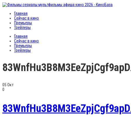
Главная
Сейчас в кино
Премьеры
Трейлеры
Главная
Сейчас в кино
Премьеры
Трейлеры
83WnfHu3B8M3EeZpjCgf9ap
05
Окт
0
83WnfHu3B8M3EeZpjCgf9ap