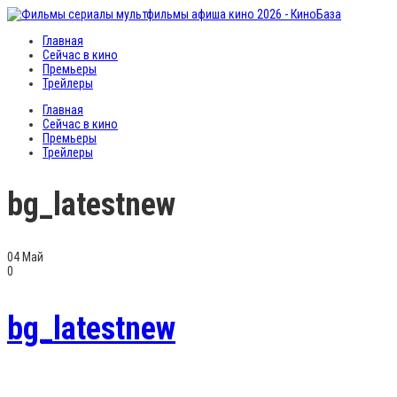
Главная
Сейчас в кино
Премьеры
Трейлеры
Главная
Сейчас в кино
Премьеры
Трейлеры
bg_latestnew
04
Май
0
bg_latestnew