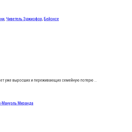
ани
,
Чиветель Эджиофор
,
Бейонсе
ет уже выросших и переживающих семейную потерю ...
н-Мануэль Миранда