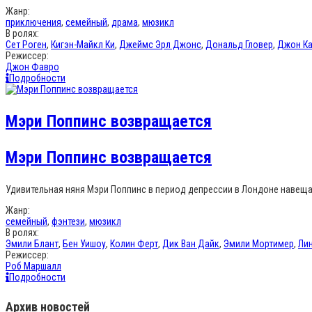
Жанр:
приключения
,
семейный
,
драма
,
мюзикл
В ролях:
Сет Роген
,
Кигэн-Майкл Ки
,
Джеймс Эрл Джонс
,
Дональд Гловер
,
Джон К
Режиссер:
Джон Фавро
Подробности
Мэри Поппинс возвращается
Мэри Поппинс возвращается
Удивительная няня Мэри Поппинс в период депрессии в Лондоне навеща
Жанр:
семейный
,
фэнтези
,
мюзикл
В ролях:
Эмили Блант
,
Бен Уишоу
,
Колин Ферт
,
Дик Ван Дайк
,
Эмили Мортимер
,
Ли
Режиссер:
Роб Маршалл
Подробности
Архив новостей