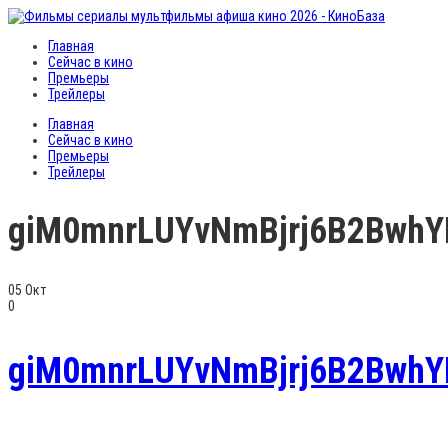
Главная
Сейчас в кино
Премьеры
Трейлеры
Главная
Сейчас в кино
Премьеры
Трейлеры
giM0mnrLUYvNmBjrj6B2Bwh
05
Окт
0
giM0mnrLUYvNmBjrj6B2Bwh