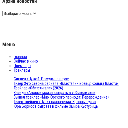
Архив новостей
Архив
новостей
Меню
Главная
Сейчас в кино
Премьеры
Трейлеры
Сиквел «Чужой: Ромул» на паузе
Тизер 3-го сезона сериала «Властелин колец: Кольца Власти»
Трейлер «Обители зла» (2026)
Звезда «Аноры» может сыграть в «Обители зла»
Вышел трейлер «Мир Юрского периода: Перерождение»
Тизер-трейлер «Пункт назначения: Кровные узы»
Юра Борисов сыграет в фильме Эмира Кустурицы