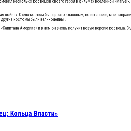
сменил несколько костюмов своего героя в фильмах вселенной «Marvel»,
я война». Стелс-костюм был просто классным, но вы знаете, мне понрав
все другие костюмы были великолепны…
 «Капитана Америка» и в нем он вновь получит новую версию костюма. С
ец: Кольца Власти»