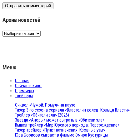
Архив новостей
Архив
новостей
Меню
Главная
Сейчас в кино
Премьеры
Трейлеры
Сиквел «Чужой: Ромул» на паузе
Тизер 3-го сезона сериала «Властелин колец: Кольца Власти»
Трейлер «Обители зла» (2026)
Звезда «Аноры» может сыграть в «Обители зла»
Вышел трейлер «Мир Юрского периода: Перерождение»
Тизер-трейлер «Пункт назначения: Кровные узы»
Юра Борисов сыграет в фильме Эмира Кустурицы