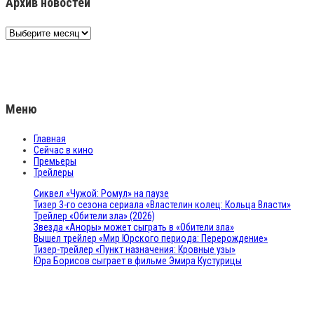
Архив новостей
Архив
новостей
Меню
Главная
Сейчас в кино
Премьеры
Трейлеры
Сиквел «Чужой: Ромул» на паузе
Тизер 3-го сезона сериала «Властелин колец: Кольца Власти»
Трейлер «Обители зла» (2026)
Звезда «Аноры» может сыграть в «Обители зла»
Вышел трейлер «Мир Юрского периода: Перерождение»
Тизер-трейлер «Пункт назначения: Кровные узы»
Юра Борисов сыграет в фильме Эмира Кустурицы