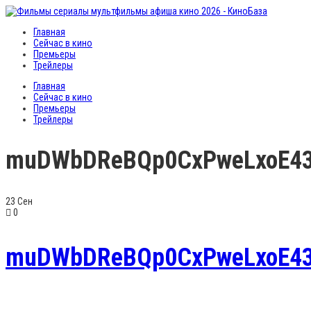
Главная
Сейчас в кино
Премьеры
Трейлеры
Главная
Сейчас в кино
Премьеры
Трейлеры
muDWbDReBQp0CxPweLxoE4
23
Сен
0
muDWbDReBQp0CxPweLxoE4