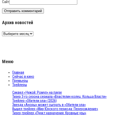
Сайт
Архив новостей
Архив
новостей
Меню
Главная
Сейчас в кино
Премьеры
Трейлеры
Сиквел «Чужой: Ромул» на паузе
Тизер 3-го сезона сериала «Властелин колец: Кольца Власти»
Трейлер «Обители зла» (2026)
Звезда «Аноры» может сыграть в «Обители зла»
Вышел трейлер «Мир Юрского периода: Перерождение»
Тизер-трейлер «Пункт назначения: Кровные узы»