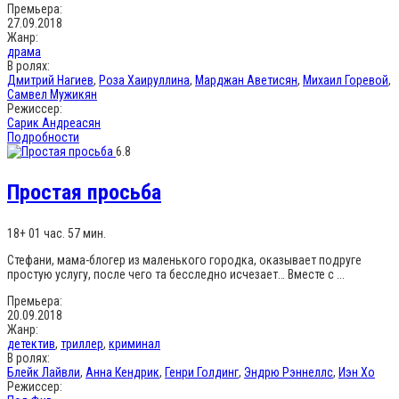
Премьера:
27.09.2018
Жанр:
драма
В ролях:
Дмитрий Нагиев
,
Роза Хаируллина
,
Марджан Аветисян
,
Михаил Горевой
,
Самвел Мужикян
Режиссер:
Сарик Андреасян
Подробности
6.8
Простая просьба
18+
01 час. 57 мин.
Стефани, мама-блогер из маленького городка, оказывает подруге
простую услугу, после чего та бесследно исчезает… Вместе с ...
Премьера:
20.09.2018
Жанр:
детектив
,
триллер
,
криминал
В ролях:
Блейк Лайвли
,
Анна Кендрик
,
Генри Голдинг
,
Эндрю Рэннеллс
,
Иэн Хо
Режиссер: