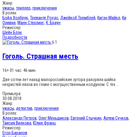
Жанр:
ужасы
,
триллер
,
приключения
В ролях:
Бойд Холбрук
,
Треванте Роудс
,
Джейкоб Тремблей
,
Кигэн-Майкл
,
Ки
Оливия
,
Манн Стерлинг
,
К. Браун
Режиссер:
Шейн Блэк
Подробности
6.1
Гоголь. Страшная месть
16+
01 час. 46 мин.
Две сотни лет назад малороссийские хутора разоряла шайка
нехристей-ляхов во главе с могущественным колдуном. С тех ...
Премьера:
30.08.2018
Жанр:
ужасы
,
детектив
,
приключения
В ролях:
Александр Петров
,
Олег Меньшиков
,
Евгений Стычкин
,
Артем Сучков
,
Таисия Вилкова
,
Юлия Франц
Режиссер:
Егор Баранов