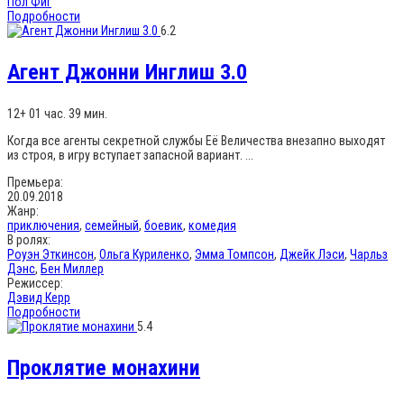
Пол Фиг
Подробности
6.2
Агент Джонни Инглиш 3.0
12+
01 час. 39 мин.
Когда все агенты секретной службы Её Величества внезапно выходят
из строя, в игру вступает запасной вариант. ...
Премьера:
20.09.2018
Жанр:
приключения
,
семейный
,
боевик
,
комедия
В ролях:
Роуэн Эткинсон
,
Ольга Куриленко
,
Эмма Томпсон
,
Джейк Лэси
,
Чарльз
Дэнс
,
Бен Миллер
Режиссер:
Дэвид Керр
Подробности
5.4
Проклятие монахини