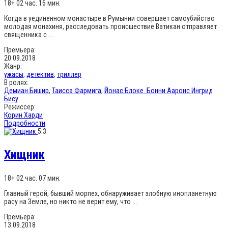
18+
02 час. 16 мин.
Когда в уединенном монастыре в Румынии совершает самоубийство
молодая монахиня, расследовать происшествие Ватикан отправляет
священника с ...
Премьера:
20.09.2018
Жанр:
ужасы
,
детектив
,
триллер
В ролях:
Демиан Бишир
,
Таисса Фармига
,
Йонас Блоке. Бонни Ааронс Ингрид
Бису
Режиссер:
Корин Харди
Подробности
5.3
Хищник
18+
02 час. 07 мин.
Главный герой, бывший морпех, обнаруживает злобную инопланетную
расу на Земле, но никто не верит ему, что ...
Премьера:
13.09.2018