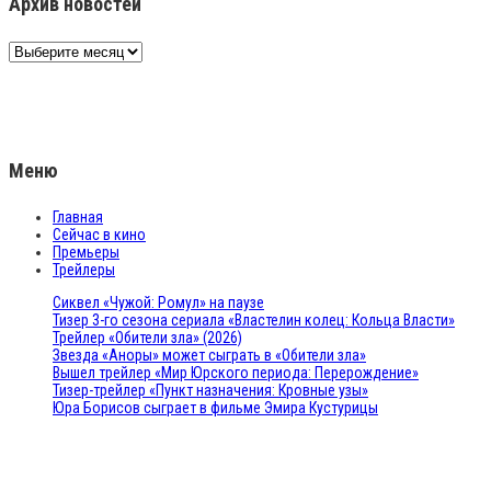
Архив новостей
Архив
новостей
Меню
Главная
Сейчас в кино
Премьеры
Трейлеры
Сиквел «Чужой: Ромул» на паузе
Тизер 3-го сезона сериала «Властелин колец: Кольца Власти»
Трейлер «Обители зла» (2026)
Звезда «Аноры» может сыграть в «Обители зла»
Вышел трейлер «Мир Юрского периода: Перерождение»
Тизер-трейлер «Пункт назначения: Кровные узы»
Юра Борисов сыграет в фильме Эмира Кустурицы