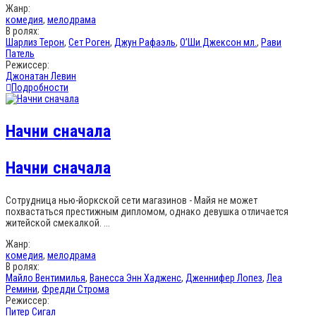
Жанр:
комедия
,
мелодрама
В ролях:
Шарлиз Терон
,
Сет Роген
,
Джун Рафаэль
,
О’Ши Джексон мл.
,
Рави
Патель
Режиссер:
Джонатан Левин
Подробности
Начни сначала
Начни сначала
Сотрудница нью-йоркской сети магазинов - Майя не может
похвастаться престижным дипломом, однако девушка отличается
житейской смекалкой. ...
Жанр:
комедия
,
мелодрама
В ролях:
Майло Вентимилья
,
Ванесса Энн Хадженс
,
Дженнифер Лопез
,
Леа
Ремини
,
Фредди Строма
Режиссер:
Питер Сигал