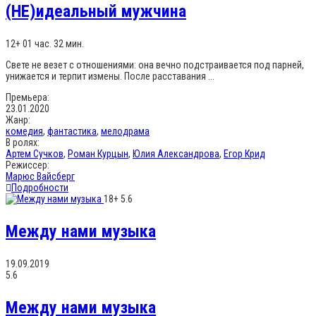
(НЕ)идеальный мужчина
12+
01 час. 32 мин.
Свете не везет с отношениями: она вечно подстраивается под парней,
унижается и терпит измены. После расставания ...
Премьера:
23.01.2020
Жанр:
комедия
,
фантастика
,
мелодрама
В ролях:
Артем Сучков
,
Роман Курцын
,
Юлия Александрова
,
Егор Крид
Режиссер:
Марюс Вайсберг
Подробности
18+
5.6
Между нами музыка
19.09.2019
5.6
Между нами музыка