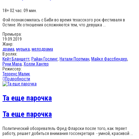
18+
02 час. 09 мин.
Фэй познакомилась с БиВи во время техасского рок-фестиваля в
Остине. Их отношения осложняются тем, что девушка ...
Премьера:
19.09.2019
Жанр:
драма
,
музыка
,
мелодрама
В ролях:
Кейт Бланшетт
,
Райан Гослинг
,
Натали Портман
,
Майкл Фассбендер
,
Руни Мара
,
Холли Хантер
Режиссер:
Терренс Малик
Подробности
Та еще парочка
Та еще парочка
Политический обозреватель Фред Фларски после того, как теряет
работу, решает добиться внимания госсекретаря - умной, красивой ...