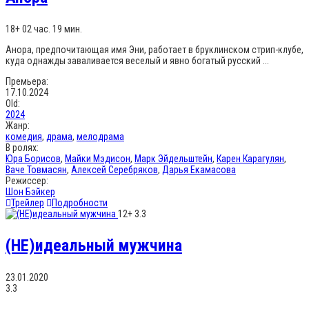
18+
02 час. 19 мин.
Анора, предпочитающая имя Эни, работает в бруклинском стрип-клубе,
куда однажды заваливается веселый и явно богатый русский ...
Премьера:
17.10.2024
Old:
2024
Жанр:
комедия
,
драма
,
мелодрама
В ролях:
Юра Борисов
,
Майки Мэдисон
,
Марк Эйдельштейн
,
Карен Карагулян
,
Ваче Товмасян
,
Алексей Серебряков
,
Дарья Екамасова
Режиссер:
Шон Бэйкер
Трейлер
Подробности
12+
3.3
(НЕ)идеальный мужчина
23.01.2020
3.3