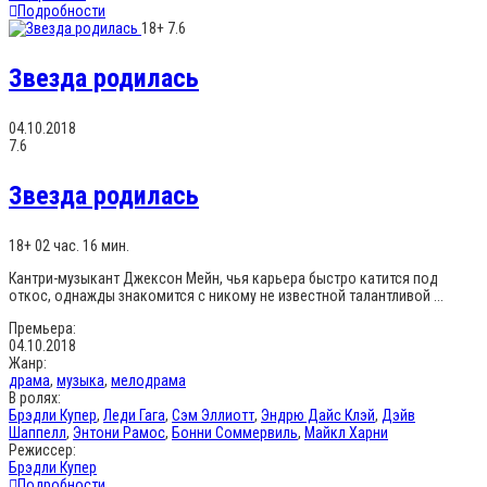
Подробности
18+
7.6
Звезда родилась
04.10.2018
7.6
Звезда родилась
18+
02 час. 16 мин.
Кантри-музыкант Джексон Мейн, чья карьера быстро катится под
откос, однажды знакомится с никому не известной талантливой ...
Премьера:
04.10.2018
Жанр:
драма
,
музыка
,
мелодрама
В ролях:
Брэдли Купер
,
Леди Гага
,
Сэм Эллиотт
,
Эндрю Дайс Клэй
,
Дэйв
Шаппелл
,
Энтони Рамос
,
Бонни Соммервиль
,
Майкл Харни
Режиссер:
Брэдли Купер
Подробности